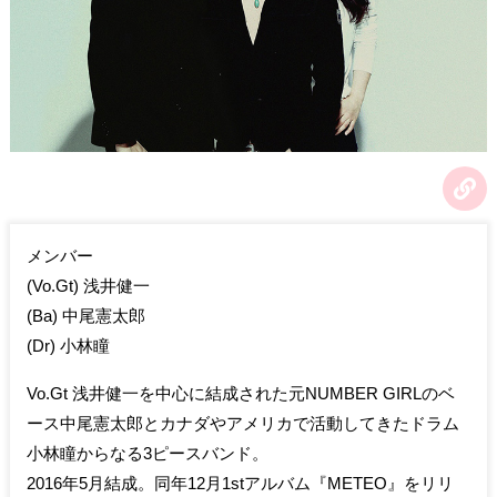
メンバー
(Vo.Gt) 浅井健一
(Ba) 中尾憲太郎
(Dr) 小林瞳
Vo.Gt 浅井健一を中心に結成された元NUMBER GIRLのベ
ース中尾憲太郎とカナダやアメリカで活動してきたドラム
小林瞳からなる3ピースバンド。
2016年5月結成。同年12月1stアルバム『METEO』をリリ